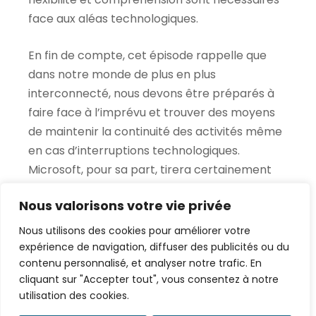
face aux aléas technologiques.
En fin de compte, cet épisode rappelle que
dans notre monde de plus en plus
interconnecté, nous devons être préparés à
faire face à l’imprévu et trouver des moyens
de maintenir la continuité des activités même
en cas d’interruptions technologiques.
Microsoft, pour sa part, tirera certainement
des leçons de cet incident pour améliorer
Nous valorisons votre vie privée
encore la fiabilité de ses services dans le futur.
Nous utilisons des cookies pour améliorer votre
expérience de navigation, diffuser des publicités ou du
contenu personnalisé, et analyser notre trafic. En
cliquant sur "Accepter tout", vous consentez à notre
PREV
NEXT
utilisation des cookies.